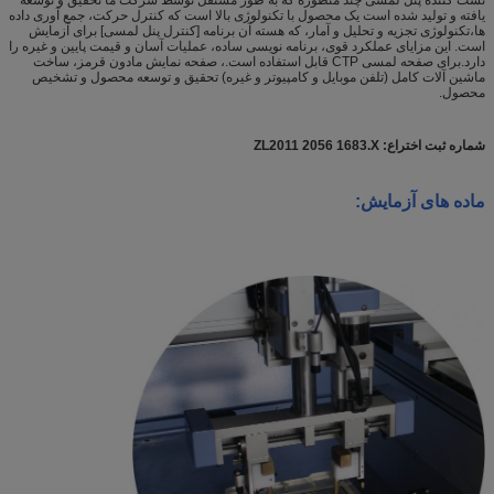
یافته و تولید شده است یک محصول با تکنولوژی بالا است که کنترل حرکت، جمع آوری داده
ها،تکنولوژی تجزیه و تحلیل و آمار، که هسته آن برنامه [کنترل پنل لمسی] برای آزمایش
است. این مزایای عملکرد قوی، برنامه نویسی ساده، عملیات آسان و قیمت پایین و غیره را
دارد.برای صفحه لمسی CTP قابل استفاده است.، صفحه نمایش مادون قرمز، ساخت
ماشین آلات کامل (تلفن موبایل و کامپیوتر و غیره) تحقیق و توسعه محصول و تشخیص
محصول.
شماره ثبت اختراع: ZL2011 2056 1683.X
ماده های آزمایش: