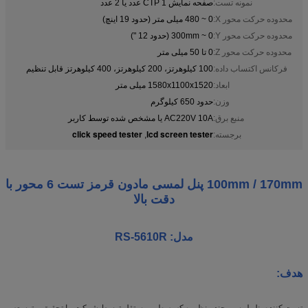
نمونه تست:
صفحه نمایش CTP 1 عدد یا 2 عدد
محدوده حرکت محور X:
0 ~ 480 میلی متر (حدود 19 اینچ)
محدوده حرکت محور Y:
0 ~ 300mm (حدود 12 ")
محدوده حرکت محور Z:
0 تا 50 میلی متر
فرکانس اکتساب داده:
100 کیلوهرتز، 200 کیلوهرتز، 400 کیلوهرتز قابل تنظیم
ابعاد:
1580x1100x1520 میلی متر
وزن:
حدود 650 کیلوگرم
منبع برق:
AC220V 10A یا مشخص شده توسط کاربر
click speed tester
lcd screen tester
برجسته:
,
100mm / 170mm پنل لمسی مادون قرمز تست 6 محور با
دقت بالا
مدل: RS-5610R
هدف:
تست کننده پنل لمسی چند منظوره که به طور مستقل توسط شرکت ما تحقیق و توسعه