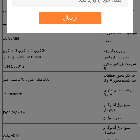
مکرر در محور X-Y
سرعت حرکت محور
0~500mm/sec
X-Y
ارسال
سرعت حرکت محور
0 ≈ 200 میلی متر/ ثانیه
Z
موقعیت مجدد محور Z
±0.02mm
دقت
بار وزن یکپارچه
30 گرم، 150 گرم، 250 گرم
قطر سر آزمایش
Ø3~ Ø15mm قابل تغییر
سرعت چرخش محور
2 ′′5sec/360°
R
حداکثر محور قطعات
100 میلی متر یا 170 میلی متر
جدا کننده محور A و B
سرعت جدایی انتهای
1 ′′50mm/sec
A و B
منبع برق آنالوگ و
دیجیتال
DC1.2V ~ 5V
محدوده ولتاژ
منبع برق آنالوگ و
دیجیتال
±0.02 ولت