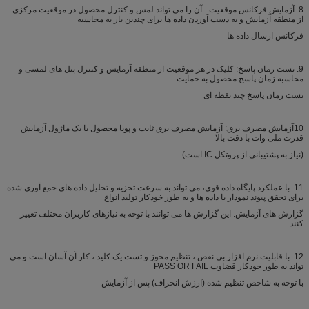
8. آزمایش فرکانس موقعیت - آن را می تواند لمس و کنترل محصول در موقعیت مرکزی
از منطقه آزمایش و به دست آوردن داده ها برای چندین بار به محاسبه
فرکانس ارسال داده ها
9. تست زمان پاسخ: کلیک در هر موقعیت از منطقه آزمایش و کنترل پنل های لمسی و
محاسبه زمان پاسخ محصول به حمایت
تست زمان پاسخ چند نقطه ای
10آزمایش مصرف برق: آزمایش مصرف برق ثابت و پویا محصول با یک ماژول آزمایش
قدرت ملی وات با دقت بالا
(نیاز به پشتیبانی از پروتکل IC است)
11. با عملکرد پایگاه داده قوی، می تواند به سرعت تجزیه و تحلیل داده های جمع آوری شده
برای تحقق پیوند نمودار با داده ها و به طور خودکار تولید انواع
گزارش های آزمایش. این گزارش ها می توانند با توجه به نیازهای کاربران مختلف تغییر
کنند.
12. با قابلیت نرم افزار بی نقص ، تنظیم مجوز و تست یک کلید ، کار آن آسان است و می
تواند به طور خودکار قضاوت PASS OR FAIL
با توجه به شاخص تنظیم شده (ارزش انحراف) پس از آزمایش