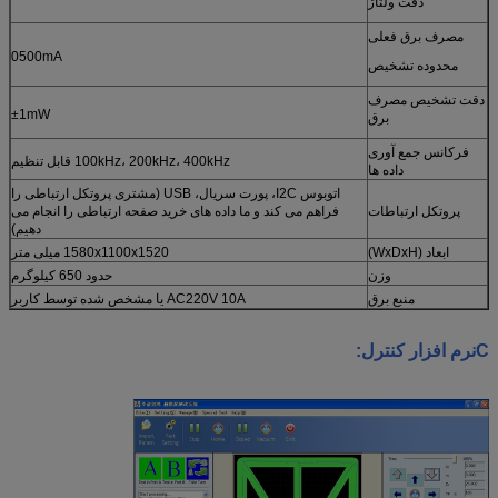
دقت ولتاژ
مصرف برق فعلی
0500mA
محدوده تشخیص
دقت تشخیص مصرف
±1mW
برق
فرکانس جمع آوری
100kHz، 200kHz، 400kHz قابل تنظیم
داده ها
اتوبوس I2C، پورت سریال، USB (مشتری پروتکل ارتباطی را
پروتکل ارتباطات
فراهم می کند و ما داده های خرید صفحه ارتباطی را انجام می
دهیم)
ابعاد (WxDxH)
1580x1100x1520 میلی متر
وزن
حدود 650 کیلوگرم
منبع برق
AC220V 10A یا مشخص شده توسط کاربر
C
نرم افزار کنترل: