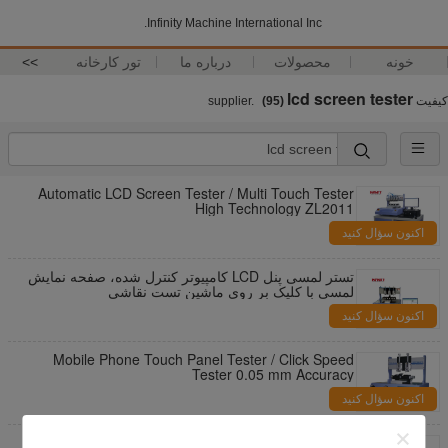
Infinity Machine International Inc.
خونه
محصولات
درباره ما
تور کارخانه
>>
lcd screen tester
کیفیت
supplier.
(95)
Automatic LCD Screen Tester / Multi Touch Tester
High Technology ZL2011
اکنون سؤال کنید
تستر لمسی پنل LCD کامپیوتر کنترل شده، صفحه نمایش
لمسی با کلیک بر روی ماشین تست نقاشی
اکنون سؤال کنید
Mobile Phone Touch Panel Tester / Click Speed
Tester 0.05 mm Accuracy
اکنون سؤال کنید
Touch Screen Abrasion Testing Equipment Press