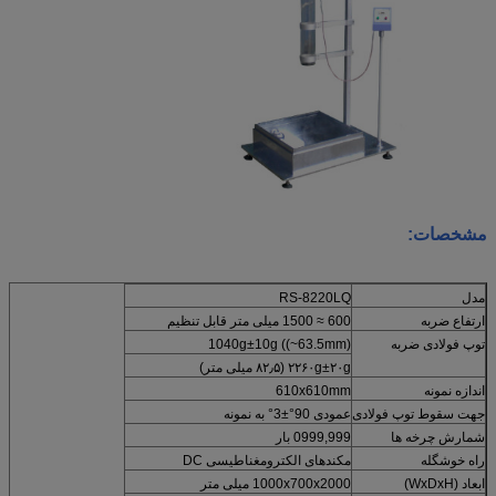
مشخصات:
مدل
RS-8220LQ
ارتفاع ضربه
600 ≈ 1500 میلی متر قابل تنظیم
توپ فولادی ضربه
1040g±10g ((~63.5mm)
۲۲۶۰g±۲۰g (۸۲٫۵ میلی متر)
اندازه نمونه
610x610mm
جهت سقوط توپ فولادی
عمودی 90°±3° به نمونه
شمارش چرخه ها
0999,999 بار
راه خوشگله
مکندهای الکترومغناطیسی DC
ابعاد (WxDxH)
1000x700x2000 میلی متر