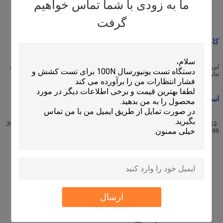
ما به زودی با شما تماس خواهیم
مدل: RS-8220LQ
گرفت
کاربرد:
این تستر مطابق با استاندارد GB/T9962-1999-6 طراحی شده است.11، این مورد مورد
نیاز آزمایش ضربه شیشه لایه دار معماری را برآورده می کند.
استاندارد
:
JIS R 3205:1989،ISO/DIS12542 1,12543-6:1997،AS/NZS2208:1996GB/T9962-
1999
ارسال