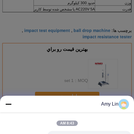
وزن
حدود 300 کیلوگرم
قدرت
AC220V 5A یا مشخص شده توسط کاربر
impact test equipment
ball drop machine
برچسب ها:
,
,
impact resistance tester
بهترين قيمت رو براي
1 set
MOQ：
ادامه هید
Amy Lin
دستگاه تست ضربه
بیش
8:43 AM