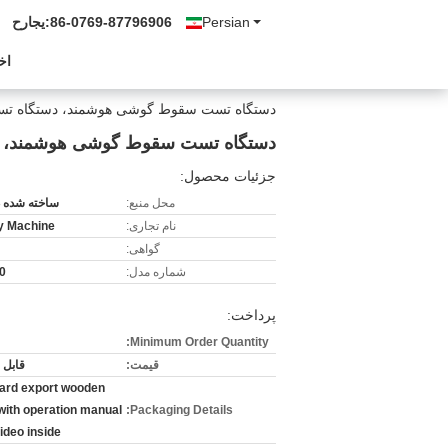
Persian
86-0769-87796906
حراجی:
اخ
دستگاه تست سقوط گوشی هوشمند، دستگاه تست سقوط آزاد تلفن همر
دستگاه تست سقوط گوشی هوشمند، دستگاه تست سقوط آ
جزئیات محصول:
محل منبع:
ساخته شده د
نام تجاری:
ty Machine
گواهی:
شماره مدل:
0
پرداخت:
Minimum Order Quantity:
قیمت:
قابل 
ard export wooden
with operation manual
Packaging Details:
ideo inside.