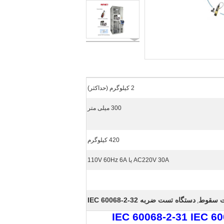
2 کیلوگرم (حداکثر)
300 میلی متر
420 کیلوگرم
AC220V 30A یا 110V 60Hz 6A
ت سقوط
دستگاه تست ضربه IEC 60068-2-32
,