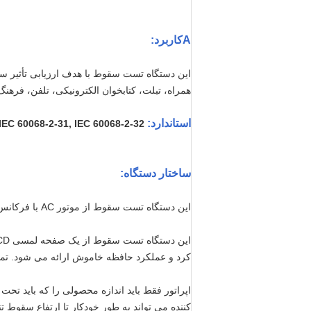
A
کاربرد
:
این دستگاه تست سقوط با هدف ارزیابی تأثیر
همراه، تبلت، کتابخوان الکترونیکی، تلفن، فره
استاندارد:
IEC 60068-2-31,
IEC 60068-2-32
ساختار دستگاه:
این دستگاه تست سقوط از موتور AC با فرکانس متغیر و سرعت متغیر به همراه پولی همزمان برای تنظیم محدوده ارتفاع سقوط استفاده می کند که بادوام است؛
کرد و عملکرد حافظه خاموش ارائه می شود. تما
کننده می تواند به طور خودکار تا ارتفاع سقوط تن