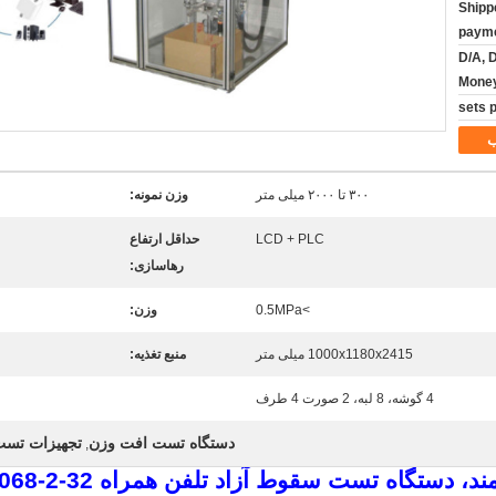
Shipp
paym
D/A, D
Mone
۳۰۰ تا ۲۰۰۰ میلی متر
وزن نمونه:
LCD + PLC
حداقل ارتفاع
رهاسازی:
>0.5MPa
وزن:
1000x1180x2415 میلی متر
منبع تغذیه:
4 گوشه، 8 لبه، 2 صورت 4 طرف
دستگاه تست افت وزن
تجهیزات تس
,
 سقوط آزاد تلفن همراه IEC 60068-2-31 IEC 60068-2-32