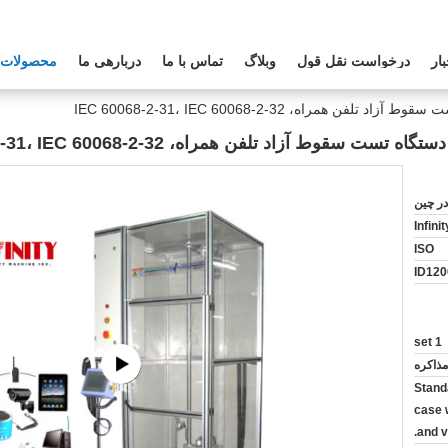
بار
درخواست نقل قول
وبلاگ
تماس با ما
دربارهی ما
محصولات
اه، IEC 60068-2-31، IEC 60068-2-32
زاد تلفن همراه، IEC 60068-2-31، IEC 60068-2-32
ر چین
Infini
ISO
ID120
1 set
مذاکره
Stand
case 
and v