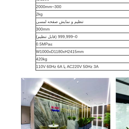
300~2000mm
2kg
تنظیم و نمایش صفحه لمسی
300mm
0~999,999 (قابل تنظیم)
≥0.5MPa
W1000xD1180xH2415mm
420kg
AC220V 50Hz 3A یا 110V 60Hz 6A