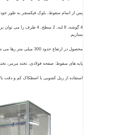
پس از اتمام سقوط، بلوک فیکسچر به طور خودکار به ارتفاع مکش 
4 گوشه، 8 لبه، 2 سطح، 
بسازیم.
محصول در ارتفاع حدود 300 میلی متر رها می شود، که می تواند ژست ضربه محصول بر روی پایه را تضمین کند.
پایه های سقوط: صفحه فولادی، تخته مرمر، تخته
استفاده از ریل کشویی با اصطکاک کم و دقت بالای THK ژاپنی، اثر اصطکاک فیکسچر در هنگام سقوط را می توان به حداق