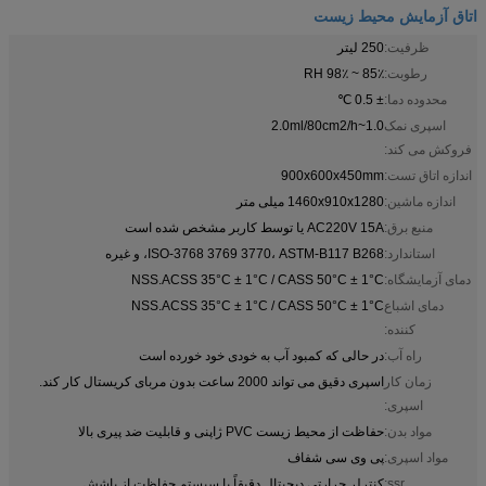
اتاق آزمایش محیط زیست
ظرفیت:
250 لیتر
رطوبت:
85٪ ~ 98٪ RH
محدوده دما:
± 0.5 ℃
اسپری نمک
1.0~2.0ml/80cm2/h
فروکش می کند:
اندازه اتاق تست:
900x600x450mm
اندازه ماشین:
1460x910x1280 میلی متر
منبع برق:
AC220V 15A یا توسط کاربر مشخص شده است
استاندارد:
ISO-3768 3769 3770، ASTM-B117 B268، و غیره
دمای آزمایشگاه:
NSS.ACSS 35°C ± 1°C / CASS 50°C ± 1°C
دمای اشباع
NSS.ACSS 35°C ± 1°C / CASS 50°C ± 1°C
کننده:
راه آب:
در حالی که کمبود آب به خودی خود خورده است
زمان کار
اسپری دقیق می تواند 2000 ساعت بدون مربای کریستال کار کند.
اسپری:
مواد بدن:
حفاظت از محیط زیست PVC ژاپنی و قابلیت ضد پیری بالا
مواد اسپری:
پی وی سی شفاف
ssr:
کنترلر حرارتی دیجیتال دقیقاً با سیستم حفاظت از پاشش.