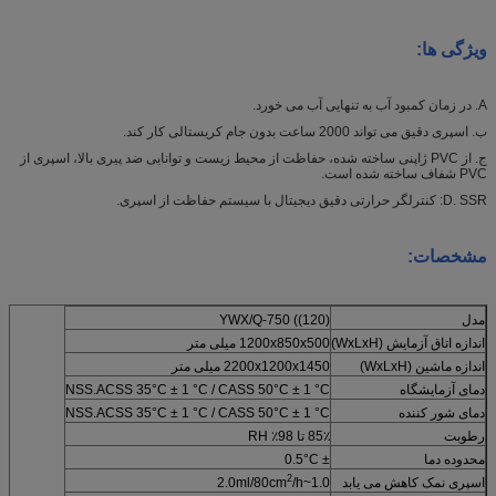
ویژگی ها
:
A. در زمان کمبود آب به تنهایی آب می خورد.
ب. اسپری دقیق می تواند 2000 ساعت بدون جام کریستالی کار کند.
ج. از PVC ژاپنی ساخته شده، حفاظت از محیط زیست و توانایی ضد پیری بالا، اسپری از
PVC شفاف ساخته شده است.
D. SSR: کنترلگر حرارتی دقیق دیجیتال با سیستم حفاظت از اسپری.
مشخصات:
مدل
YWX/Q-750 ((120)
اندازه اتاق آزمایش (WxLxH)
1200x850x500 میلی متر
اندازه ماشین (WxLxH)
2200x1200x1450 میلی متر
دمای آزمایشگاه
NSS.ACSS 35°C ± 1 °C / CASS 50°C ± 1 °C
دمای شور کننده
NSS.ACSS 35°C ± 1 °C / CASS 50°C ± 1 °C
رطوبت
85٪ تا 98٪ RH
محدوده دما
± 0.5°C
2
اسپری نمک کاهش می یابد
1.0~2.0ml/80cm
/h