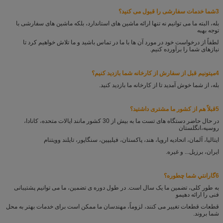
3شما خدمات سفارشی را قبول می کنید؟
بله، البته ما می توانیم نه تنها ارائه ماشین های استاندارد، بلکه ماشین های سفارشی با
توجه به
به
لطفاً از درخواست خود در مورد آن ها با ما در تماس باشید و ما تلاش خواهیم کرد تا
نیازهای شما را برآورده کنیم.
4ميتونيم قبل از سفارش از کارخانه شما بازدید کنيم؟
بله، از شما خوش آمدید تا از کارخانه ما بازدید کنید.
5قبلاً هم از کشور ما مشتری داشتید؟
در حال حاضر دستگاه های تست ما به بیش از 30 کشور مانند ایالات متحده، کانادا،
روسیه،
انگلستان
ایتالیا، آلمان، اتحادیه اروپا، هند، پاکستان، فیلیپین، سنگاپور، تایلند و
ویتنام
ایران، برزیل... و غیره.
6گارانتي شما چطوره؟
به طور کلی، تضمین ما یک سال است. در طول دوره ی تضمین، ما می توانیم پشتیبانی
فنی را ارائه دهیم
و
قطعات قطعات تغییر می کنند، لزوماً، مهندسان ما ممکن است برای خدمات بهتر به محل
شما بروند.