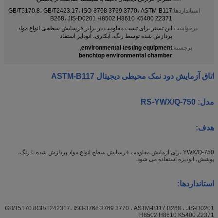
استانداردها:
GB/T5170.8، GB/T2423.17، ISO-3768 3769 3770، ASTM-B117
B268، JIS-D0201 H8502 H8610 K5400 Z2371
درخواست:
این تستر برای تست مقاومت در برابر فرسایش سطحی انواع مواد
پردازش شده توسط رنگ، آبکاری، آنودایز استفاد
environmental testing equipment
برجسته:
,
benchtop environmental chamber
اتاق آزمایش دود نمک محیطی دیجیتال ASTM-B117
مدل: RS-YWX/Q-750
هدف:
YWX/Q-750 برای آزمایش مقاومت فرسایش سطح انواع مواد پردازش شده با رنگ،
پوشش، آنودیزه استفاده می شود.
استانداردها:
GB/T5170.8GB/T242317، ISO-3768 3769 3770 ، ASTM-B117 B268 ، JIS-D0201
H8502 H8610 K5400 Z2371