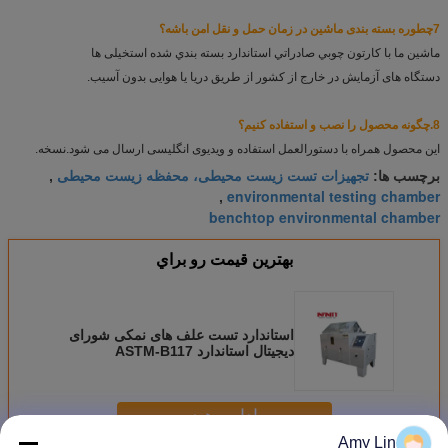
7چطوره بسته بندی ماشین در زمان حمل و نقل امن باشه؟
ماشين ما با کارتون چوبي صادراتي استاندارد بسته بندي شده است
خیلی ها
دستگاه های آزمایش در خارج از کشور از طریق دریا یا هوایی بدون آسیب.
8.
چگونه محصول را نصب و استفاده کنیم؟
این محصول همراه با دستورالعمل استفاده و ویدیوی انگلیسی ارسال می شود.
نسخه.
تجهیزات تست زیست محیطی، محفظه زیست محیطی
برچسب ها:
,
environmental testing chamber
,
benchtop environmental chamber
بهترين قيمت رو براي
استاندارد تست علف های نمکی شورای
دیجیتال استاندارد ASTM-B117
ادامه هید
Amy Lin