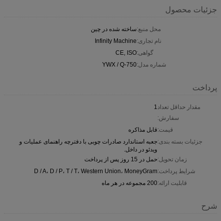
جزئیات محصول
محل منبع:
ساخته شده در چین
نام تجاری:
Infinity Machine
گواهی:
CE, ISO
شماره مدل:
YWX / Q-750
پرداخت
مقدار حداقل تعداد
1
سفارش:
قیمت:
قابل مذاکره
جزئیات بسته بندی:
جعبه استاندارد صادرات چوبی با دفترچه راهنمای عملیات و
ویدئو در داخل.
زمان تحویل:
حمل در 15 روز پس از پرداخت
شرایط پرداخت:
D / A، D / P، T / T، Western Union، MoneyGram
قابلیت ارائه:
200 مجموعه در هر ماه
شرح