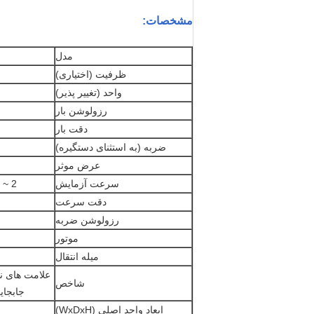
مشخصات:
مدل
ظرفیت (اختیاری)
واحد (تغییر پذیر)
رزولوشن بار
دقت بار
ضربه (به استثنای دستگیره)
عرض موثر
سرعت آزمایش
2 ~ 200mm/min یا 25 ~ 500 mm/min (نیاز به تعیین مقصد)
دقت سرعت
رزولوشن ضربه
موتور
میله انتقال
علامت های ن
شاخص
جابجای
ابعاد واحد اصلی (WxDxH)