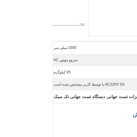
1000 میلی متر
سروو موتور AC
85 کیلوگرم
AC220V 5A یا توسط کاربر مشخص شده است
زات تست جهانی
دستگاه تست جهانی تک سبک
,
ش