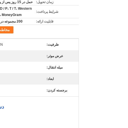
زمان تحویل:
حمل در 15 روز پس از پرداخت
 D / P، T / T، Western
شرایط پرداخت:
n، MoneyGram
قابلیت ارائه:
200 مجموعه در هر ماه
مخاطب
ظرفیت:
KN
عرض موثر:
میله انتقال:
ابعاد:
برجسته کردن:
دس