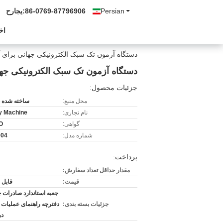
Persian
86-0769-87796906
حراجی:
اخ
دستگاه آزمون تک سبک الکترونیکی جهانی برای آزما
دستگاه آزمون تک سبک الکترونیکی جهانی
جزئیات محصول:
محل منبع:
ساخته شده د
نام تجاری:
ty Machine
گواهی:
O
شماره مدل:
004
پرداخت:
مقدار حداقل تعداد سفارش:
قیمت:
قابل 
جعبه استاندارد صادرات چ
جزئیات بسته بندی:
دفترچه راهنمای عملیات و
در