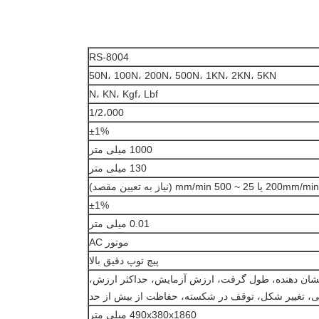
RS-8004
50N، 100N، 200N، 500N، 1KN، 2KN، 5KN
N، KN، Kgf، Lbf
1/2،000
±1%
1000 میلی متر
130 میلی متر
±1%
0.01 میلی متر
موتور AC
پیچ توپ دقیق بالا
شان دهنده، طول گرفت، ارزش آزمایش، حداکثر ارزش،
ی، تغییر شکل، توقف در شکسته، حفاظت از بیش از حد
490x380x1860 میلی متر