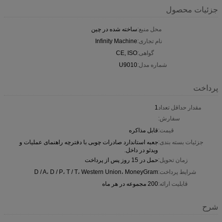
جزئیات محصول
محل منبع:
ساخته شده در چین
نام تجاری:
Infinity Machine
گواهی:
CE, ISO
شماره مدل:
U9010
پرداخت
مقدار حداقل تعداد
1
سفارش:
قیمت:
قابل مذاکره
جزئیات بسته بندی:
جعبه استاندارد صادرات چوبی با دفترچه راهنمای عملیات و
ویدئو در داخل.
زمان تحویل:
حمل در 15 روز پس از پرداخت
شرایط پرداخت:
D / A، D / P، T / T، Western Union، MoneyGram
قابلیت ارائه:
200 مجموعه در هر ماه
شرح