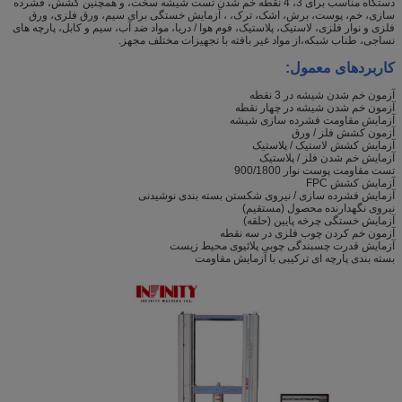
دستگاه مناسب برای 3، 4 نقطه خم شدن تست شیشه سخت، و همچنین کشش، فشرده
سازی، خم، پوست، برش، اشک، ترک، ، آزمایش خستگی برای سیم، ورق فلزی، ورق
فلزی و نوار فلزی، لاستیک، پلاستیک، فوم هوا / دریا، مواد ضد آب، سیم و کابل، پارچه های
نساجی، طناب شبکه،از مواد غیر بافته با تجهیزات مختلف مجهز.
کاربردهای معمول:
آزمون خم شدن شیشه در 3 نقطه
آزمون خم شدن شیشه در چهار نقطه
آزمایش مقاومت فشرده سازی شیشه
آزمون کشش فلز / ورق
آزمایش کشش لاستیک / پلاستیک
آزمایش خم شدن فلز / پلاستیک
تست مقاومت پوست نوار 900/1800
آزمایش کشش FPC
آزمایش فشرده سازی / نیروی شکستن بسته بندی نوشیدنی
نیروی نگهدارنده محصول (مستقیم)
آزمایش خستگی چرخه پایین (حلقه)
آزمون خم کردن چوب فلزی در سه نقطه
آزمایش قدرت چسبندگی چوبی پلائیوی محیط زیست
بسته بندی پارچه ای ترکیبی با آزمایش مقاومت