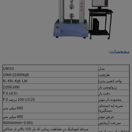
مشخصات:
مدل
U9010
ظرفیت
10kN ((1000kgf)
واحد (تغییر پذیر)
N، KN، Kgf، Lbf
رزولوشن بار
1/200،000
دقت بار
±0.5٪ F.S
محدوده بار موثر
0.25 تا 100 درصد F.S
ضربه (به استثنای
600 میلی متر
دستگیره)
عرض موثر
400 میلی متر
سرعت آزمایش
0.001~500mm/min
مرحله اتوماتیک در حفاظت زمانی که بار 10٪ بالاتر از حداکثر
حفاظت از بیش از حد