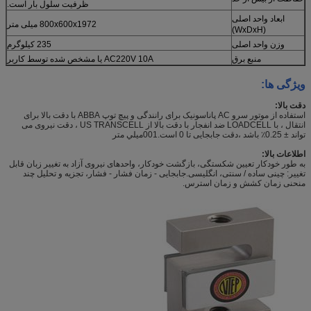
ظرفیت سلول بار است.
ابعاد واحد اصلی
800x600x1972 میلی متر
(WxDxH)
وزن واحد اصلی
235 کیلوگرم
منبع برق
AC220V 10A یا مشخص شده توسط کاربر
ویژگی ها:
دقت بالا:
استفاده از موتور سرو AC پاناسونیک برای رانندگی و پیچ توپ ABBA با دقت بالا برای
انتقال ، با LOADCELL ضد انفجار با دقت بالا از US TRANSCELL ، دقت نیروی می
تواند ± 0.25٪ باشد ،دقت جابجایی تا 0 است.001ميلي متر
اطلاعات بالا:
به طور خودکار تعیین شکستگی، بازگشت خودکار، واحدهای نیروی آزاد به تغییر زبان قابل
تغییر: چینی ساده / سنتی، انگلیسی.جابجایی - زمان فشار - فشار، تجزیه و تحلیل چند
منحنی زمان کشش و زمان استرس.