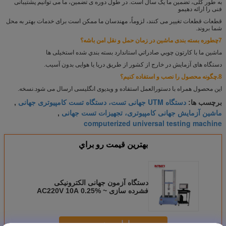
به طور کلی، تضمین ما یک سال است. در طول دوره ی تضمین، ما می توانیم پشتیبانی
فنی را ارائه دهیم
و
قطعات قطعات تغییر می کنند، لزوماً، مهندسان ما ممکن است برای خدمات بهتر به محل
شما بروند.
7چطوره بسته بندی ماشین در زمان حمل و نقل امن باشه؟
ماشين ما با کارتون چوبي صادراتي استاندارد بسته بندي شده است
خیلی ها
دستگاه های آزمایش در خارج از کشور از طریق دریا یا هوایی بدون آسیب.
8.
چگونه محصول را نصب و استفاده کنیم؟
این محصول همراه با دستورالعمل استفاده و ویدیوی انگلیسی ارسال می شود.
نسخه.
دستگاه UTM جهانی تست، دستگاه تست کامپیوتری جهانی
برچسب ها:
,
ماشین آزمایش جهانی کامپیوتری، تجهیزات تست جهانی
,
computerized universal testing machine
بهترين قيمت رو براي
دستگاه آزمون جهانی الکترونیکی
فشرده سازی AC220V 10A 0.25% ~
100%F.S
ادامه هید