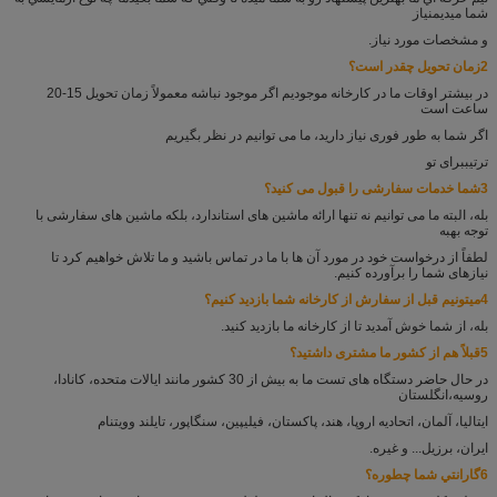
شما ميديم
نیاز
و مشخصات مورد نیاز.
2زمان تحویل چقدر است؟
در بیشتر اوقات ما در کارخانه موجودیم اگر موجود نباشه معمولاً زمان تحویل 15-20
ساعت است
اگر شما به طور فوری نیاز دارید، ما می توانیم در نظر بگیریم
ترتیب
برای تو
3شما خدمات سفارشی را قبول می کنید؟
بله، البته ما می توانیم نه تنها ارائه ماشین های استاندارد، بلکه ماشین های سفارشی با
توجه به
به
لطفاً از درخواست خود در مورد آن ها با ما در تماس باشید و ما تلاش خواهیم کرد تا
نیازهای شما را برآورده کنیم.
4ميتونيم قبل از سفارش از کارخانه شما بازدید کنيم؟
بله، از شما خوش آمدید تا از کارخانه ما بازدید کنید.
5قبلاً هم از کشور ما مشتری داشتید؟
در حال حاضر دستگاه های تست ما به بیش از 30 کشور مانند ایالات متحده، کانادا،
روسیه،
انگلستان
ایتالیا، آلمان، اتحادیه اروپا، هند، پاکستان، فیلیپین، سنگاپور، تایلند و
ویتنام
ایران، برزیل... و غیره.
6گارانتي شما چطوره؟