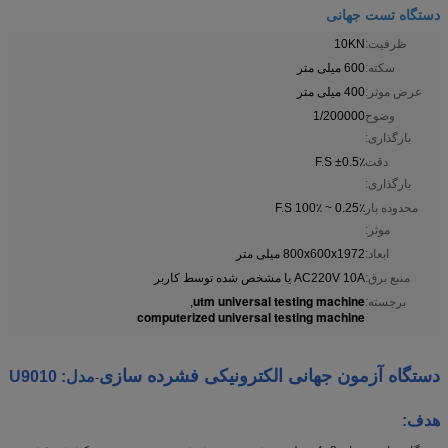
دستگاه تست جهانی
ظرفیت:
10KN
سکته:
600 میلی متر
عرض موثر:
400 میلی متر
وضوح
1/200000
بارگذاری:
دقت
±0.5٪ F.S
بارگذاری:
محدوده بار
0.25٪ ~ 100٪ F.S
موثر:
ابعاد:
800x600x1972 میلی متر
منبع برق:
AC220V 10A یا مشخص شده توسط کاربر
utm universal testing machine
برجسته:
,
computerized universal testing machine
دستگاه آزمون جهانی الکترونیکی فشرده سازی
مدل: U9010
-
هدف: