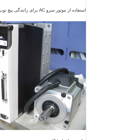
استفاده از موتور سرو AC برای رانندگی پیچ توپ با دقت بالا ، با سلول بار دقیق ضد انفجار. دقت قدرت به ± 0.25٪ و دقت جابجایی به 0.001mm می رسد.