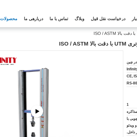
بار
درخواست نقل قول
وبلاگ
تماس با ما
دربارهی ما
محصولات
ISO / A
ر چین
Infini
CE, I
RS-8
1
مذاکره
وبی با
 ویدئو
 داخل.