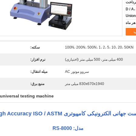
D / A،
Unio
100N، 200N، 500N، 1، 2، 5، 10، 20، 50KN
سکته:
400 میلی متر، 500 میلی متر (اختیاری)
نرم افزار:
سروو موتور AC
میله انتقال:
830x670x1940 میلی متر
منبع برق:
universal testing machine
ی الکترونیکی کامپیوتری UTM High Accuracy ISO / ASTM
مدل: RS-8000