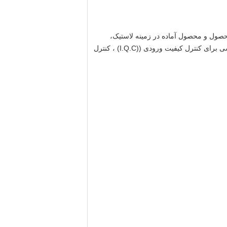
صول و محصول آماده در زمینه لاستیک،
پلاستیک، فلز،نایلون، پارچه، کاغذ، هواپیمایی، بسته بندی، معماری، پتروشیمی، لوازم الکتریکی، خودرو و غیره که امکانات اساسی برای کنترل کیفیت ورودی ((I.Q.C) ، کنترل