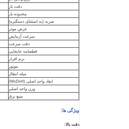
دقت بار
محدوده بار
ضربه (به استثنای دستگیره)
عرض موثر
سرعت آزمایش
دقت سرعت
قطعنامه جابجایی
نرم افزار
موتور
میله انتقال
ابعاد واحد اصلی (WxDxH)
وزن واحد اصلی
منبع برق
ویژگی ها:
دقت بالا: