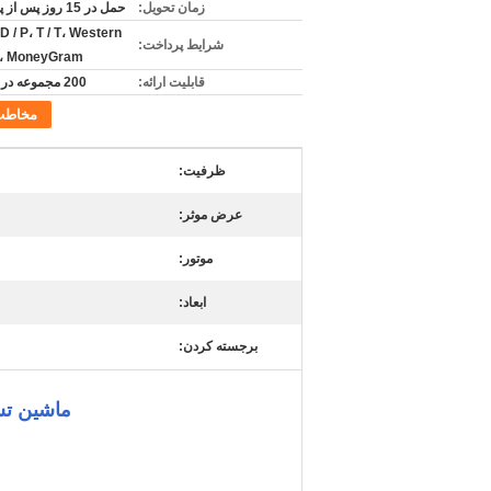
زمان تحویل:
حمل در 15 روز پس از پرداخت
 D / P، T / T، Western
شرایط پرداخت:
n، MoneyGram
قابلیت ارائه:
200 مجموعه در هر ماه
مخاطب
ظرفیت:
عرض موثر:
موتور:
ابعاد:
برجسته کردن:
ماشین تست جهان