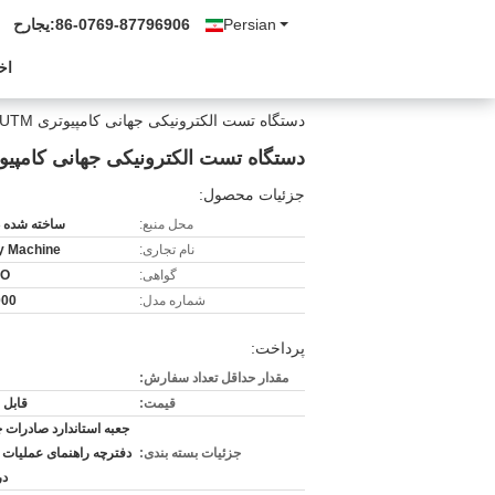
Persian
86-0769-87796906
حراجی:
اخ
دستگاه تست الکترونیکی جهانی کامپیوتری UTM با دقت بالا ISO / ASTM
دستگاه تست الکترونیکی جهانی کامپیوتری UTM با دقت بالا STM
جزئیات محصول:
محل منبع:
ساخته شده د
نام تجاری:
ty Machine
گواهی:
SO
شماره مدل:
000
پرداخت:
مقدار حداقل تعداد سفارش:
قیمت:
قابل 
جعبه استاندارد صادرات چ
جزئیات بسته بندی:
دفترچه راهنمای عملیات و
در