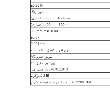
±0.25%
بدون رنگ
800mm,1000mm (اختیاری)
400mm، 500mm (اختیاری)
0.001~500mm/min
±0.5٪
0.001mm
نرم افزار کنترل حلقه بسته
موتور سرو AC
پیچ توپ دقیق بالا
830x670x1940 میلی متر
345 کیلوگرم
AC220V 10A یا مشخص شده توسط کاربر