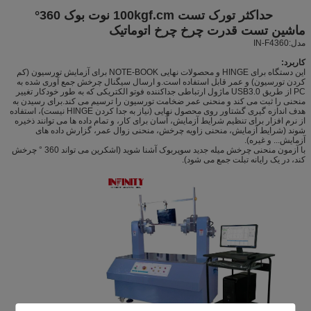
حداکثر تورک تست 100kgf.cm نوت بوک 360°
ماشین تست قدرت چرخ چرخ اتوماتیک
مدل:IN-F4360
کاربرد:
این دستگاه برای HINGE و محصولات نهایی NOTE-BOOK برای آزمایش تورسیون (کم
کردن تورسیون) و عمر قابل استفاده است.و ارسال سیگنال چرخش جمع آوری شده به
PC از طریق USB3.0 ماژول ارتباطی جداکننده فوتو الکتریکی که به طور خودکار تغییر
منحنی را ثبت می کند و منحنی عمر ضخامت تورسیون را ترسیم می کند.برای رسیدن به
هدف اندازه گیری گشتاور روی محصول نهایی (نیاز به جدا کردن HINGE نیست)، استفاده
از نرم افزار برای تنظیم شرایط آزمایش، آسان برای کار، و تمام داده ها می توانند ذخیره
شوند (شرایط آزمایش، منحنی زاویه چرخش، منحنی زوال عمر، گزارش داده های
آزمایش... و غیره).
با آزمون منحنی چرخش میله جدید سوپربوک آشنا شوید (اشکرین می تواند 360 ° چرخش
کند، در یک رایانه تبلت جمع می شود).