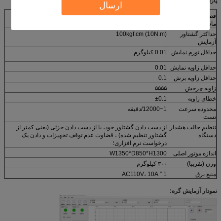
پارامتر مشخصات:
ارسال
فضای آزمایش
مناسب برای اندازه های لپ تاپ
ماشین
حداکثر گشتاور
100kgf.cm (10N.m)
آزمایش
حداقل تورم نمایش
0.01 کيلوگرم
حداقل زاویه نمایش
0.01
حداقل زاویه برش
0.1
زاویه چرخش
۵۵۵۵
خطای زاویه
±0.1
محدوده سرعت
1~12000/دقيقه
تست
تنظیم حالت هشدار
از دست دادن گشتاور خود، یا از دست دادن جزئی (یعنی کمتر از
دستگاه
گشتاور تنظیم شده) ، قضاوت عدم توقف تجهیزات و دادن یک
درخواست نرم افزاری؛
اندازه موتور اصلی
W1350*D850*H1300
وزن (تقریبا)
۳۰۰ کیلوگرم
منبع برق
1 ′′ AC110V، 10A
نمودار آزمایش گره: