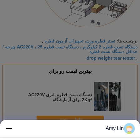
تستر قطره وزن، تجهیزات آزمون قطره
برچسب ها:
,
دستگاه تست قطره 2 کیلوگرم ، دستگاه تست قطره AC220V ، 25 چرخه /
حداقل دستگاه تست قطره
drop weight tear tester
,
بهترين قيمت رو براي
دستگاه تست قطره باتری AC220V
2Kgf برای آزمایشگاه
ادامه هید
Amy Lin
ماشین تست قطره
بیش