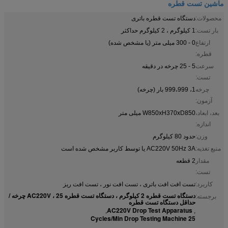
ماشین تست قطره
محصولات:
دستگاه تست قطره باتری
بار تست:
1 کیلوگرم ، 2 کیلوگرم حداکثر
ارتفاع
0 - 300 میلی متر (یا مشخص شده)
قطره:
سرعت
5 - 25 چرخه در دقیقه
تست:
چرخه
1، 999،999 بار (چرخه)
آزمون:
بعد، ابعاد،
W850xH370xD850 میلی متر
اندازه:
وزن:
حدود 80 کیلوگرم
منبع تغذیه:
AC220V 50Hz 3A یا توسط کاربر مشخص شده است
مقدار
2 قطعه
تست:
کاربرد:
تست افت افت باتری ، تست افت نور ، تست افت ریز
دستگاه تست قطره 2 کیلوگرم ، دستگاه تست قطره AC220V ، 25 چرخه /
برجسته:
حداقل دستگاه تست قطره
AC220V Drop Test Apparatus
,
,
25 Cycles/Min Drop Testing Machine