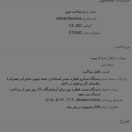
محل منبع:
ساخت چین
نام تجاری:
Infinity Machine
گواهی:
CE, ISO
شماره مدل:
DT3030
پرداخت
مقدار حداقل تعداد
1 ست
سفارش:
قیمت:
قابل مذاکره
جزئیات بسته بندی:
دستگاه میکرو قطره تستر استاندارد جعبه چوبی صادراتی همراه با
راهنمای کار و فیلم در داخل.
زمان تحویل:
دستگاه تست قطره نور برای آزمایشگاه: 15 روز پس از پرداخت
ارسال می شود
شرایط پرداخت:
D / A ، D / P ، T / T ، Western Union،
قابلیت ارائه:
200 مجموعه در هر ماه
شرح