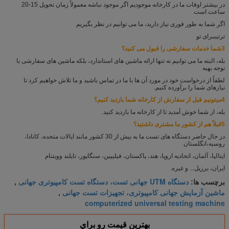
در بیشتر اوقات ما در کارخانه موجودیم اگر موجود نباشه معمولاً زمان تحویل 15-20
ساعت است
اگر شما به طور فوری نیاز دارید، ما می توانیم در نظر بگیریم
ترتیب
برای تو
3شما خدمات سفارشی را قبول می کنید؟
بله، البته ما می توانیم نه تنها ارائه ماشین های استاندارد، بلکه ماشین های سفارشی با
توجه به
به
لطفاً از درخواست خود در مورد آن ها با ما در تماس باشید و ما تلاش خواهیم کرد تا
نیازهای شما را برآورده کنیم.
4ميتونيم قبل از سفارش از کارخانه شما بازدید کنيم؟
بله، از شما خوش آمدید تا از کارخانه ما بازدید کنید.
5قبلاً هم از کشور ما مشتری داشتید؟
در حال حاضر دستگاه های تست ما به بیش از 30 کشور مانند ایالات متحده، کانادا،
روسیه،
انگلستان
ایتالیا، آلمان، اتحادیه اروپا، هند، پاکستان، فیلیپین، سنگاپور، تایلند و
ویتنام
ایران، برزیل... و غیره.
دستگاه UTM جهانی تست، دستگاه تست کامپیوتری جهانی
برچسب ها:
,
ماشین آزمایش جهانی کامپیوتری، تجهیزات تست جهانی
,
computerized universal testing machine
بهترين قيمت رو براي