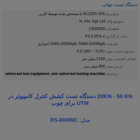
دستگاه تست جهانی
منبع برق:
AC220V 10A یا مشخص شده توسط کاربر
سوئیچ واحد:
N، KN، Kgf، Lbf
قطعنامه:
1/500000
دقت بارگذاری:
± 0.25% FS
ظرفیت:
20kN (2000kgf)، 50kN (5000kgf) اختیاری
محدوده تست موثر:
0.25٪ ~ 100٪ F.S
فضای کششی موثر:
1100 میلی متر
عرض موثر:
400 میلی متر
universal test equipment
utm universal testing machine
برجسته:
,
20KN - 50 KN دستگاه تست کشش کنترل کامپیوتر در
UTM برای چوب
مدل: RS-8000MC