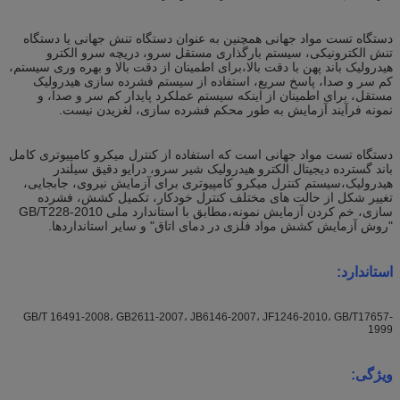
دستگاه تست مواد جهانی همچنین به عنوان دستگاه تنش جهانی یا دستگاه
تنش الکترونیکی، سیستم بارگذاری مستقل سرو، دریچه سرو الکترو
هیدرولیک باند پهن با دقت بالا،برای اطمینان از دقت بالا و بهره وری سیستم،
کم سر و صدا، پاسخ سریع، استفاده از سیستم فشرده سازی هیدرولیک
مستقل، برای اطمینان از اینکه سیستم عملکرد پایدار کم سر و صدا، و
نمونه فرآیند آزمایش به طور محکم فشرده سازی، لغزیدن نیست.
دستگاه تست مواد جهانی است که استفاده از کنترل میکرو کامپیوتری کامل
باند گسترده دیجیتال الکترو هیدرولیک شیر سرو، درایو دقیق سیلندر
هیدرولیک،سیستم کنترل میکرو کامپیوتری برای آزمایش نیروی، جابجایی،
تغییر شکل از حالت های مختلف کنترل خودکار، تکمیل کشش، فشرده
سازی، خم کردن آزمایش نمونه،مطابق با استاندارد ملی GB/T228-2010
"روش آزمایش کشش مواد فلزی در دمای اتاق" و سایر استانداردها.
استاندارد:
GB/T 16491-2008، GB2611-2007، JB6146-2007، JF1246-2010، GB/T17657-
1999
ویژگی: