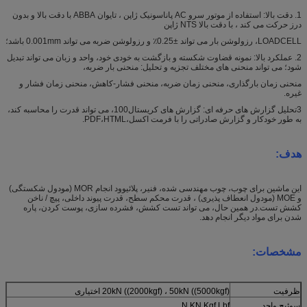
1. دقت بالا: استفاده از موتور سرو AC پاناسونیک ژاپن ، تایوان ABBA با دقت بالا و بدون
درز حرکت می کند ، با دقت بالا NTS ژاپن
LOADCELL، رزولوشن بار می تواند ±0.25٪ و رزولوشن ضربه می تواند 0.001mm باشد؛
2. عملکرد بالا: نمونه قضاوت شکسته و بازگشت به خودی خود، واحد و زبان می تواند تبدیل
شود؛ می تواند منحنی های مختلف تجزیه و تحلیل: منحنی بار ضربه،
منحنی زمان بارگذاری، منحنی زمان ضربه، منحنی فشار-کاهش، منحنی زمان فشار و
غیره.
3تحلیل گزارش های حرفه ای: گزارش های کریستال100، می تواند قدرت را محاسبه کند،
به طور خودکار و گزارش صادراتی را با فرمت اکسل،PDF،HTML.
هدف:
این ماشین برای چوب، چوب مهندسی شده، فنیر، پلائیوود انجام MOR (مودول شکستگی)
و MOE (مودول انعطاف پذیری) ، قدرت محکم سطح، قدرت پیوند داخلی، پیچ / ناخن
کشش تست.در همین حال، می تواند تست کشش، فشرده سازی، پوست کردن، پاره
شدن برای مواد دیگر انجام دهد.
مشخصات:
ظرفیت
20kN ((2000kgf) ، 50kN ((5000kgf) اختیاری
سوئیچ واحد
N,KN,Kgf,Lbf