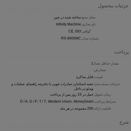
جزئیات محصول
محل منبع:
ساخته شده در چین
نام تجاری:
Infinity Machine
گواهی:
CE, ISO
شماره مدل:
RS-8000MC
پرداخت
مقدار حداقل تعداد
1
سفارش:
قیمت:
قابل مذاکره
جزئیات بسته بندی:
جعبه استاندارد صادرات چوبی با دفترچه راهنمای عملیات و
ویدئو در داخل.
زمان تحویل:
حمل در 15 روز پس از پرداخت
شرایط پرداخت:
D / A، D / P، T / T، Western Union، MoneyGram
قابلیت ارائه:
200 مجموعه در هر ماه
شرح