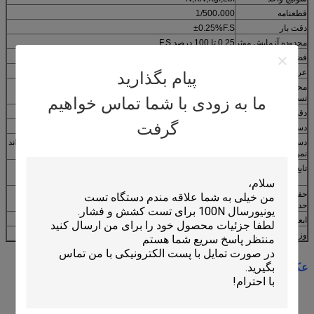
قطعنامه
1/500،000
دقت بار
±0.25%F.S
محدوده آزمایش موثر
0.25 تا 100 درصد F.S
فضای کششی موثر
1100 میلی متر
عرض موثر
400 میلی متر
پیام بگذارید
محدوده سرعت
0.001~500mm/min
تست
ما به زودی با شما تماس خواهیم
دقت تغییر شکل
کمتر از 0.5 درصد از مقدار نشان داده شده
گرفت
دستگاه ثابت نمونه
محدوده مکانیکی
دستگاه بلند کردن
کنترل سرعت سریع / آهسته به طور خودکار، کنترل دویدن می تواند
نمونه
تابع بازگشت
عملکرد برگشت دستی یا اتوماتیک، بازگشت اتوماتیک پس از
شکستن نمونه
حفاظت از بیش از
10 درصد اضافه بار، ماشين از محافظت جدا ميشه
حد
ابعاد بدن اصلی
830x670x1940 میلی متر
وزن اصلی بدن
حدود 245 کيلوگرم
عکس: