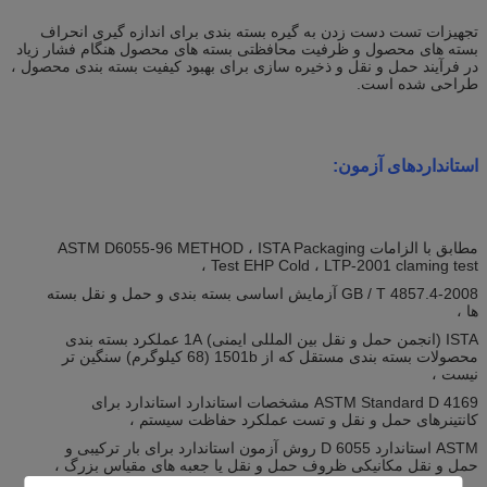
تجهیزات تست دست زدن به گیره بسته بندی
برای اندازه گیری انحراف
بسته های محصول و ظرفیت محافظتی بسته های محصول هنگام فشار زیاد
در فرآیند حمل و نقل و ذخیره سازی برای بهبود کیفیت بسته بندی محصول ،
طراحی شده است.
استانداردهای آزمون:
مطابق با الزامات ASTM D6055-96 METHOD ، ISTA Packaging
Test EHP Cold ، LTP-2001 claming test ،
GB / T 4857.4-2008 آزمایش اساسی بسته بندی و حمل و نقل بسته
ها ،
ISTA (انجمن حمل و نقل بین المللی ایمنی) 1A عملکرد بسته بندی
محصولات بسته بندی مستقل که از 1501b (68 کیلوگرم) سنگین تر
نیست ،
ASTM Standard D 4169 مشخصات استاندارد استاندارد برای
کانتینرهای حمل و نقل و تست عملکرد حفاظت سیستم ،
ASTM استاندارد D 6055 روش آزمون استاندارد برای بار ترکیبی و
حمل و نقل مکانیکی ظروف حمل و نقل یا جعبه های مقیاس بزرگ ،