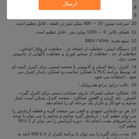
ارسال
8. حداقل فضای بستن: بیش از W630 × D1200 × H1200 میلی متر
9. عرض بیس برد: کمتر از 1800 × 1800 میلی متر است
10. سرعت بستن: 10 ～ 300 میلی متر در دقیقه ، قابل تنظیم است.
11. فضای بالابر: 0 ～ 1000 میلی متر ، قابل تنظیم است
12. منبع تغذیه: 380V / 50Hz
13. دستگاه ایمنی: حفاظت از اضافه بار ، حفاظت از ولتاژ اضافی ،
حفاظت از حد ، حفاظت از تسخیر فوری و حفاظت ناگهانی از خاموش
شدن برق.
14. کنترل: رابط انسان و کامپیوتر با صفحه لمسی برای کنترل کننده ای
که توسط برنامه PLC با عملکرد مناسب و عملکرد پایدار کنترل می
شود ، استفاده می شود.
15. حالت درایو: درایو هیدرولیک ؛
16. عملکرد عملی لیفتراک بازوی عملیاتی دستی برای کنترل گیره ،
کشش ، بلند کردن و کاهش عملکرد ، صفحه کنترل ممکن است عمل
مداوم و خودکار و تکرار یک مرحله ای را انجام دهد.
17. هر دو جابجایی عمودی و افقی بین صفحه گیره و قطعه آزمایش را
می توان تنظیم کرد ، آزمایش گیره مداوم و مداوم را می توان با توجه
به پارامترهای نصب انجام داد ، دوره آزمایش را می توان از 1 تا 99
تنظیم کرد.
18. مدت زمان گیره را می توان با برنامه کنترل از 0 تا 600 ثانیه به
میل خود تنظیم کرد.