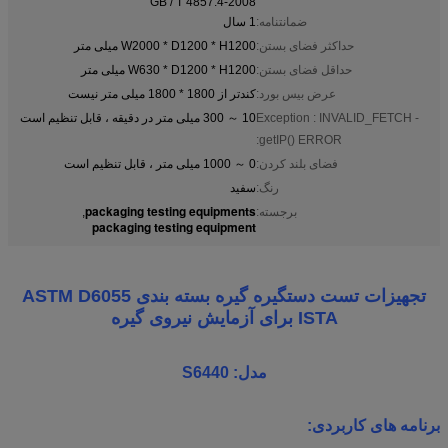
GB / T 4857.4-2008
ضمانتنامه:
1 سال
حداکثر فضای بستن:
W2000 * D1200 * H1200 میلی متر
حداقل فضای بستن:
W630 * D1200 * H1200 میلی متر
عرض بیس بورد:
کندتر از 1800 * 1800 میلی متر نیست
Exception : INVALID_FETCH -
10 ～ 300 میلی متر در دقیقه ، قابل تنظیم است
getIP() ERROR:
فضای بلند کردن:
0 ～ 1000 میلی متر ، قابل تنظیم است
رنگ:
سفید
packaging testing equipments
برجسته:
,
packaging testing equipment
تجهیزات تست دستگیره گیره بسته بندی ASTM D6055
ISTA برای آزمایش نیروی گیره
مدل: S6440
برنامه های کاربردی: