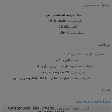
جزئیات محصول
محل منبع:
ساخته شده در چین
نام تجاری:
Infinity-machine
گواهی:
CE, ISO
شماره مدل:
S6440
پرداخت
مقدار حداقل تعداد سفارش:
۱ عدد
قیمت:
قابل مذاکره
جزئیات بسته بندی:
حمل در 15 روز پس از پرداخت
زمان تحویل:
200 مجموعه در هر ماه
شرایط پرداخت:
اعتبارات اسنادی، D/A، D/P T/T، وسترن یونیون،
شرح
دستگاه تست بسته بندی
استانداردهای آزمون:
روش ASTM D6055-96 ، ISTA ، LTP-2001 ،