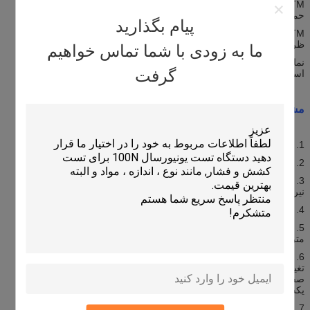
ASTM استاندارد D 6179 روش آزمون استاندارد برای بار ترکیبی و
حمل و نقل بثورات ظروف یا جعبه های حمل و نقل در مقیاس بزرگ ،
پیام بگذارید
ASTM استاندارد D 999 ، روش آزمون استاندارد برای تست شوک
ظروف حمل و نقل ،
ما به زودی با شما تماس خواهیم
نمادهای جغرافیایی ASTM استاندارد D 5445 برای اقدامات عملیاتی
گرفت
استاندارد در حمل و نقل کالا.
مشخصات
:
1. وزن حداکثر قطعه تست: 500 کیلوگرم ؛
2. فشار بستن: 400-3000 پوند ، قابل تنظیم است.
3. کالیبراتور نیرو: سنسور نیرو و صفحه نمایش دیجیتال کالیبراسیون
نیروی بستن ، واحد قابل تعویض بین Kg ، KN و Lb ؛
4. دقت مقدار نیرو: کلاس استاندارد ملی 1.6؛
5. بعد پانل بست: 1200 × 1200 میلی متر ، ضخامت کمتر از 25 میلی
متر ؛
6. الزامات صفحه گیره: تضمین شده است که دو صفحه گیره بدون
تغییر شکل در حالت کار حداکثر فشار صاف نگه داشته می شوند ، دو
صفحه موازی هستند ، در حالی که هر صفحه و کف به صورت عمودی با
یکدیگر قرار دارند.
7. حداکثر فضای بستن: کمتر از W2000 × D1200 × H1200 میلی متر