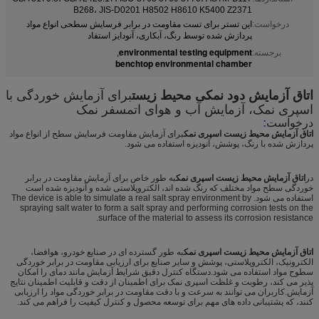
B268، JIS-D0201 H8502 H8610 K5400 Z2371
درخواست:
این تستر برای تست مقاومت در برابر فرسایش سطحی انواع مواد
پردازش شده توسط رنگ، آبکاری، آنودایز استفاد
environmental testing equipment
برجسته:
,
benchtop environmental chamber
برای آزمایش خوردگی با
اتاق آزمایش دود نمکی محیط زیست
اسپری نمک، آزمایش آب و هوای اتمسفر نمک
درخواست
:
اتاق آزمایش محیط زیست اسپری نمک
برای آزمایش مقاومت فرسایش سطح از انواع مواد
پردازش شده با رنگ، پوشش، آنودیزه استفاده می شود.
در
اتاق آزمایش محیط زیست اسپری نمک
به طور خاص برای آزمایش مقاومت در برابر
خوردگی سطح مواد مختلف که رنگ شده اند، الکتروپلاستی شده و آنودیزه شده است
استفاده می شود. The device is able to simulate a real salt spray environment by
spraying salt water to form a salt spray and performing corrosion tests on the
surface of the material to assess its corrosion resistance.
اتاق آزمایش محیط زیست اسپری نمک
به طور گسترده ای در صنایع خودرو، هوافضا،
الکترونیک، الکتروپلاستی، پوشش و سایر صنایع برای ارزیابی مقاومت در برابر خوردگی
سطوح مواد استفاده می شود.دستگاه کنترل دقیق شرایط آزمایش مانند دمای را امکان
پذیر می کند، رطوبت و غلظت اسپری نمک برای اطمینان از دقت و قابلیت اطمینان نتایج
آزمایش.کاربران می توانند به سرعت و با دقت مقاومت در برابر خوردگی مواد را ارزیابی
کنند، که پشتیبانی داده های مهم برای توسعه محصول و کنترل کیفیت را فراهم می کند.