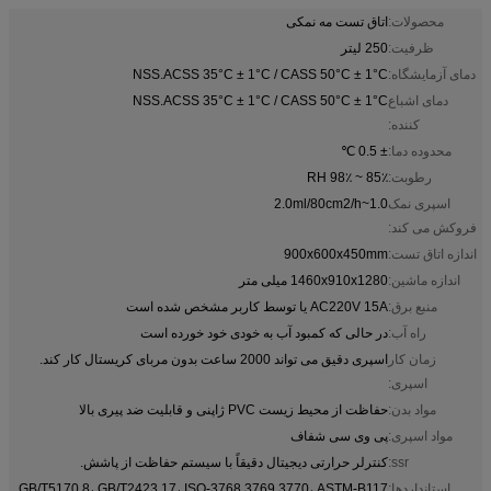
محصولات:
اتاق تست مه نمکی
ظرفیت:
250 لیتر
دمای آزمایشگاه:
NSS.ACSS 35°C ± 1°C / CASS 50°C ± 1°C
دمای اشباع
NSS.ACSS 35°C ± 1°C / CASS 50°C ± 1°C
کننده:
محدوده دما:
± 0.5 ℃
رطوبت:
85٪ ~ 98٪ RH
اسپری نمک
1.0~2.0ml/80cm2/h
فروکش می کند:
اندازه اتاق تست:
900x600x450mm
اندازه ماشین:
1460x910x1280 میلی متر
منبع برق:
AC220V 15A یا توسط کاربر مشخص شده است
راه آب:
در حالی که کمبود آب به خودی خود خورده است
زمان کار
اسپری دقیق می تواند 2000 ساعت بدون مربای کریستال کار کند.
اسپری:
مواد بدن:
حفاظت از محیط زیست PVC ژاپنی و قابلیت ضد پیری بالا
مواد اسپری:
پی وی سی شفاف
ssr:
کنترلر حرارتی دیجیتال دقیقاً با سیستم حفاظت از پاشش.
استانداردها:
GB/T5170.8، GB/T2423.17، ISO-3768 3769 3770، ASTM-B117