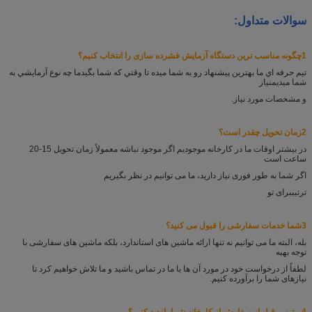
سوالات متداول:
1چگونه مناسب ترین دستگاه آزمایش فشرده سازی را انتخاب کنیم؟
تيم حرفه اي ما بهترين پيشنهاد رو به شما ميده تا وقتي که شما بگيد
ما چه نوع آزمايشي به
شما ميديم
نیاز
و مشخصات مورد نیاز.
2زمان تحویل چقدر است؟
در بیشتر اوقات ما در کارخانه موجودیم اگر موجود نباشه معمولاً زمان تحویل 15-20
ساعت است
اگر شما به طور فوری نیاز دارید، ما می توانیم در نظر بگیریم
ترتیب
برای تو
3شما خدمات سفارشی را قبول می کنید؟
بله، البته ما می توانیم نه تنها ارائه ماشین های استاندارد، بلکه ماشین های سفارشی با
توجه به
به
لطفاً از درخواست خود در مورد آن ها با ما در تماس باشید و ما تلاش خواهیم کرد تا
نیازهای شما را برآورده کنیم.