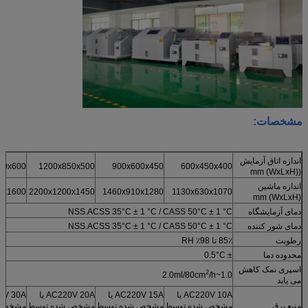
مشخصات:
اندازه اتاق آزمایش
00x600
1200x850x500
900x600x450
600x450x400
((WxLxH) mm
اندازه ماشین
0x1600
2200x1200x1450
1460x910x1280
1130x630x1070
(WxLxH) mm
دمای آزمایشگاه
NSS.ACSS 35°C ± 1 °C / CASS 50°C ± 1 °C
دمای شور کننده
NSS.ACSS 35°C ± 1 °C / CASS 50°C ± 1 °C
رطوبت
85٪ تا 98٪ RH
محدوده دما
± 0.5°C
اسپری نمک کاهش
2
/h
1.0~2.0ml/80cm
می یابد
AC220V 10A یا
AC220V 15A یا
AC220V 20A یا
منبع برق
مشخص شده توسط
مشخص شده توسط
مشخص شده توسط
مشخص ش