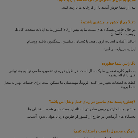
4ميتونيم قبل از سفارش از کارخانه شما بازدید کنيم؟
بله، از شما خوش آمدید تا از کارخانه ما بازدید کنید.
5قبلاً هم از کشور ما مشتری داشتید؟
در حال حاضر دستگاه های تست ما به بیش از 30 کشور مانند ایالات متحده، کانادا،
روسیه،
انگلستان
ایتالیا، آلمان، اتحادیه اروپا، هند، پاکستان، فیلیپین، سنگاپور، تایلند و
ویتنام
ایران، برزیل... و غیره.
6گارانتي شما چطوره؟
به طور کلی، تضمین ما یک سال است. در طول دوره ی تضمین، ما می توانیم پشتیبانی
فنی را ارائه دهیم
و
قطعات قطعات تغییر می کنند، لزوماً، مهندسان ما ممکن است برای خدمات بهتر به محل
شما بروند.
7چطوره بسته بندی ماشین در زمان حمل و نقل امن باشه؟
ماشين ما با کارتون چوبي صادراتي استاندارد بسته بندي شده است
خیلی ها
دستگاه های آزمایش در خارج از کشور از طریق دریا یا هوایی بدون آسیب.
8.
چگونه محصول را نصب و استفاده کنیم؟