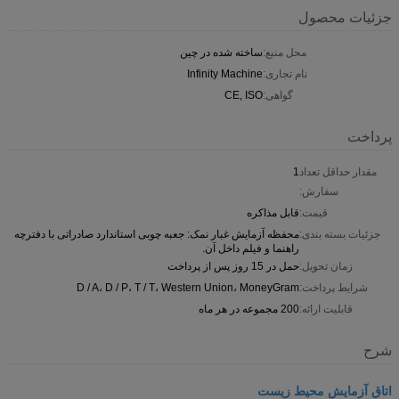
جزئیات محصول
محل منبع:
ساخته شده در چین
نام تجاری:
Infinity Machine
گواهی:
CE, ISO
پرداخت
مقدار حداقل تعداد
1
سفارش:
قیمت:
قابل مذاکره
جزئیات بسته بندی:
محفظه آزمایش غبار نمک: جعبه چوبی استاندارد صادراتی با دفترچه
راهنما و فیلم داخل آن.
زمان تحویل:
حمل در 15 روز پس از پرداخت
شرایط پرداخت:
D / A، D / P، T / T، Western Union، MoneyGram
قابلیت ارائه:
200 مجموعه در هر ماه
شرح
اتاق آزمایش محیط زیست