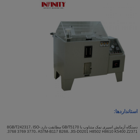
استانداردها:
دستگاه آزمایش اسپری نمک متناوب با GB/T5170 مطابقت دارد.8GB/T242317، ISO-
3768 3769 3770، ASTM-B117 B268، JIS-D0201 H8502 H8610 K5400 Z2371.