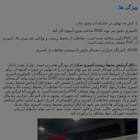
ویژگی ها
:
1. آبش به تنهایی در حالیکه آب وجود ندارد
2اسپری دقیق می تونه 2000 ساعت بدون آبمیوه کار کنه.
3از PVC ژاپنی ساخته شده است، حفاظت از محیط زیست و توانایی ضد پیری بالا، اسپری
از PVC شفاف ساخته شده است.
4SSR: کنترلگر حرارتی دیجیتال دقیق با سیستم حفاظت از اسپری.
در
اتاق آزمایش محیط زیست اسپری نمک
دارای ویژگی های زیر است: اول از همه، دارای
عملکرد آب دادن خودکار است،که می تواند منبع آب را به تنهایی در صورت کمبود آب برای
اطمینان از شرایط ثابت و پایدار آزمایش تکمیل کند.دوم، این دستگاه از تکنولوژی اسپری
دقیق استفاده می کند که می تواند به طور مداوم برای 2000 ساعت بدون تولید کریستال
کار کند و دقت و قابلیت اطمینان آزمایش را تضمین کند. سوم،اتاق آزمایش محیط زیست
اسپری نمک از مواد PVC ژاپنی ساخته شده است، با حفاظت از محیط زیست بالا و توانایی
ضد پیری، و بخش اسپری از مواد شفاف PVC ساخته شده است، به طوری که اپراتور می
تواند به وضوح روند آزمایش را مشاهده کند.تجهیزات مجهز به یک کنترلگر حرارتی دیجیتال
دقیق و یک سیستم حفاظت از اسپری برای اطمینان از کنترل دقیق و ایمنی دمای آزمایش
است.این ویژگی ها باعث می شود که اتاق آزمایش محیط زیست اسپری نمک به یک
تجهیزات آزمایش عالی، پایدار و قابل اعتماد تبدیل شود.که می تواند نیازهای ارزیابی
مقاومت خوردگی مواد مختلف را برآورده کند.