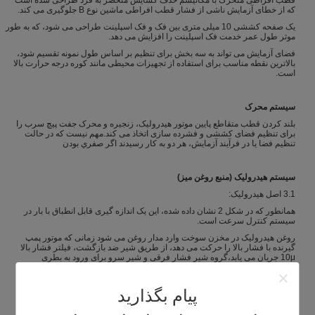
که از خطای آزمایش ناشی از فشار قطب افراطی ماشین نوع B جلوگیری می کند.
یک صفحه کششی 10 میلی متری بین فک و فک اسپلینت طراحی می شود، که به طور
موثر طول عمر خدمت فک اسپلینت را افزایش می دهد.
فضای آزمایش می تواند به سه بخش برای تنظیم بر اساس طول نمونه تقسیم شود،
بالاترین نقطه مناسب برای استفاده از تجهیزات محیطی مانند کوره درجه حرارت بالا
است.
سیستم محرک
بلند کردن قطب متقاطع پایین موتور هیدرولیک، زنجیره و محرک جفت پیچ سرب را
برای تنظیم فضای کششی و فشرده سازی اتخاذ می کند.مهم نیست که در حالت
تنظیم فضا یا در فرآیند آزمایش، هر دو به کار رسيدند اگر صفري بودن
سیستم هیدرولیک (منبع روغن میز)
3.1 اصل هیدرولیک:
همانطور که در شکل 2 نشان داده شده، این یک اندازه گیری قابل انطباق با بار در
سیستم کنترل سرعت است.
روغن هیدرولیک در مخزن سوخت وارد مدار روغن می شود زمانی که موتور پمپ
گیرنده با فشار بالا را حرکت می دهد، از طریق شیر ضد بازگشت، فیلتر فشار بالا
10μ جریان می یابد،گروه شیر فشار فرقی و شیر سرو برای ورود به بطری
روغنکامپیوتر سیگنال به سرو موتور می فرستد تا دهان و جهت شیر سرو را کنترل
کند تا جریان وارد شدن به سیلندر روغن کنترل شود.تحقق کنترل نیروی آزمایش و
جابجایی با سرعت یکنواخت.
پیام بگذارید