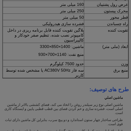
عرض رول پشتیبان
160 میلی متر
محرک پیستون
250 میلی متر
قطر محور
50 میلی متر
راه چسباندن
فشرده سازی هیدرولیکی
تقویت کننده
پلاگین تقویت کننده قابل برنامه ریزی در داخل
کامپیوتر نصب شده، تنظیم صفر خودکار و
کالیبراسیون
ابعاد (ملی متر)
ماشین: 1400×850×3300
منبع نفت: 1140×700×930
وزن
حدود 7500 کیلوگرم
منبع برق
سه فاز AC380V 50Hz یا مشخص شده توسط
کاربر
طرح های توصیف
:
ماشين اصلي
ماشین اصلی نوع زیر سیلندر روغن را اتخاذ می کند، فضای کششی بالاتر از ماشین
اصلی است، فشرده سازی و خم کردن فضای بین قطب قطبی پایین و ایستگاه کاری
است.
طراحی ساختار چهار ستون استاندارد و دو پیچ سرب، بنابراین کل ماشین دارای ثبات
قوی است.
قطب افراطی متحرک با مکانیسم حذف گشایش منحصر به فرد طراحی شده است