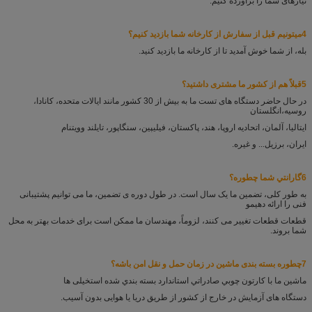
نیازهای شما را برآورده کنیم.
4ميتونيم قبل از سفارش از کارخانه شما بازدید کنيم؟
بله، از شما خوش آمدید تا از کارخانه ما بازدید کنید.
5قبلاً هم از کشور ما مشتری داشتید؟
در حال حاضر دستگاه های تست ما به بیش از 30 کشور مانند ایالات متحده، کانادا،
روسیه،
انگلستان
ایتالیا، آلمان، اتحادیه اروپا، هند، پاکستان، فیلیپین، سنگاپور، تایلند و
ویتنام
ایران، برزیل... و غیره.
6گارانتي شما چطوره؟
به طور کلی، تضمین ما یک سال است. در طول دوره ی تضمین، ما می توانیم پشتیبانی
فنی را ارائه دهیم
و
قطعات قطعات تغییر می کنند، لزوماً، مهندسان ما ممکن است برای خدمات بهتر به محل
شما بروند.
7چطوره بسته بندی ماشین در زمان حمل و نقل امن باشه؟
ماشين ما با کارتون چوبي صادراتي استاندارد بسته بندي شده است
خیلی ها
دستگاه های آزمایش در خارج از کشور از طریق دریا یا هوایی بدون آسیب.