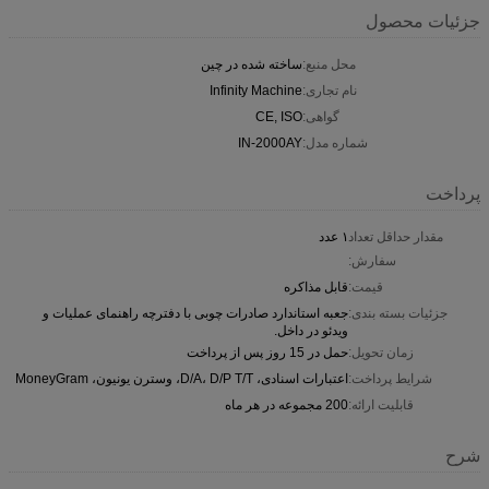
جزئیات محصول
محل منبع:
ساخته شده در چین
نام تجاری:
Infinity Machine
گواهی:
CE, ISO
شماره مدل:
IN-2000AY
پرداخت
مقدار حداقل تعداد
۱ عدد
سفارش:
قیمت:
قابل مذاکره
جزئیات بسته بندی:
جعبه استاندارد صادرات چوبی با دفترچه راهنمای عملیات و
ویدئو در داخل.
زمان تحویل:
حمل در 15 روز پس از پرداخت
شرایط پرداخت:
اعتبارات اسنادی، D/A، D/P T/T، وسترن یونیون، MoneyGram
قابلیت ارائه:
200 مجموعه در هر ماه
شرح