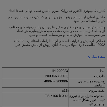
کنترل کامپیوتری الکترو هیدرولیک سرو ماشین تست جهانی عمدتا اتخاذ
ماشین اصلی از سیلندر روغن نوع زیر، برای کشش، فشرده سازی، خم
کردن استفاده می شود
و تست تراش برای مواد فلزی و غیر فلزی. آن را به زمینه های مختلف
از جمله فلزات، ساخت و ساز، صنعت سبک، هواپیمایی، هوافضا،
مواد،موسسات آموزش عالی و موسسات علمی، و غیره
عملکرد آزمایش و فرآیند داده های آن با الزامات استاندارد GB228-
2002 مطابقت دارد: مواد در دمای اتاق: روش آزمایش کشش فلز.
مشخصات
:
مدل
IN-2000AY
ظرفیت
2000KN (200T)
محدوده موثر نیروی
40KN ~ 2000KN
آزمایش
دقت نیروی
±1%
محدوده کنترل برای نیروی
0.4٪ تا 100٪ F.S
ثابت، تغییر شکل ثابت،
جابجایی ثابت