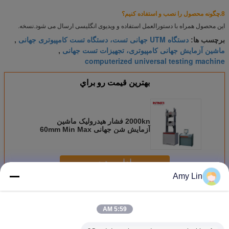
8.
چگونه محصول را نصب و استفاده کنیم؟
این محصول همراه با دستورالعمل استفاده و ویدیوی انگلیسی ارسال می شود.
نسخه.
دستگاه UTM جهانی تست، دستگاه تست کامپیوتری جهانی
برچسب ها:
,
ماشین آزمایش جهانی کامپیوتری، تجهیزات تست جهانی
,
computerized universal testing machine
بهترين قيمت رو براي
2000kn فشار هیدرولیک ماشین
آزمایش شن جهانی 60mm Min Max
سرعت حرکت پیستون
ادامه هید
Amy Lin
دستگاه تست جهانی
بیش
5:59 AM