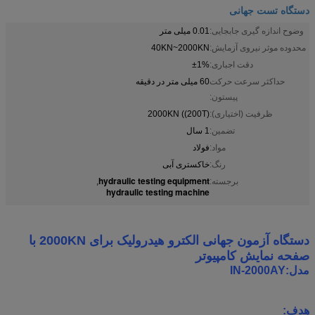
دستگاه تست جهانی
وضوح اندازه گیری جابجایی:
0.01 میلی متر
محدوده موثر نیروی آزمایش:
40KN~2000KN
دقت اجباری:
±1%
حداکثر سرعت حرکت
60 میلی متر در دقیقه
پیستون:
ظرفیت (اختیاری):
2000KN ((200T)
تضمین:
1 سال
مواد:
فولاد
رنگ:
خاکستری آبی
hydraulic testing equipment
برجسته:
,
hydraulic testing machine
دستگاه آزمون جهانی الکترو هیدرولیک برای 2000KN با
صفحه نمایش کامپیوتر
مدل:IN-2000AY
هدف
: