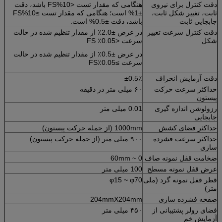
دقت کنترل برای نیروی
هنگامی که مقدار تست <10%FS باشد، دقت
ثابت، تغییر شکل ثابت،
±1% است؛ هنگامی که مقدار تست ≥10%FS
جابجایی ثابت
باشد، دقت ±0.5% است.
دقت کنترل سرعت تغییر
در عرض ±2.0٪ از مقدار تنظیم شده در حالت
شکل
سرعت <0.05٪ FS
در عرض ±0.5٪ از مقدار تنظیم شده در حالت
سرعت ≥0.05٪FS
دقت آزمایش انحراف
±0.5٪
حداکثر سرعت حرکت
۶۰ میلی متر در دقیقه
پیستون
رزولوشن اندازه گیری
0.01 میلی متر
جابجایی
حداکثر فضای کشش
1000mm (از جمله حرکت پیستون)
حداکثر سرعت فشرده
۹۰۰ میلی متر (از جمله حرکت پیستون)
سازی
ضخامت قفل نمونه صاف
0 ~ 60mm
عرض قفل نمونه مسطح
100 میلی متر
قطر قفل نمونه گرد (ملی
φ15 ~ φ70
متر)
صفحه فشرده سازی
204mmX204mm
فضای رولر پشتیبانی از
۴۵۰ میلی متر
آزمایش خم