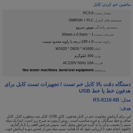
ماشین خم کردن کابل
مقدار تست:
6 PCS
سیستم های کنترل:
OMRON + PLC
سیستم رانندگی:
موتور سروو
سرعت تست:
1 ~ 60rpm ± 0.5rpm
زاویه تست:
0 ± 180 درجه یا زاویه محدود نیست
ابعاد:
W1820 * D820 * H1600
وزن:
450 کیلوگرم
قدرت:
AC220V 50Hz 10A
flex tester machines
bend test equipment
برجسته:
,
دستگاه دقت بالا کابل خم تست / تجهیزات تست کابل برای
هدفون خط یا خط USB
مدل: RS-8116-6B
هدف:
این برای آزمایش مقاومت خم در کابل هدفون، کابل USB، کابل چند منظوره کابل، کابل
صاف و خط سیگنال، و غیره مناسب است. روش آزمون به شرح زیر است: ابتدا یک میله
سیم را بچسب و آن را به گیره چرخش وصل کنید. سپس چرخش افقی را با بارگذاری
حلقوی انجام دهید تا ارزیابی شود که آیا هدایت سیم میله پس از چندین دوره آزمایش خوب
است یا خیر.