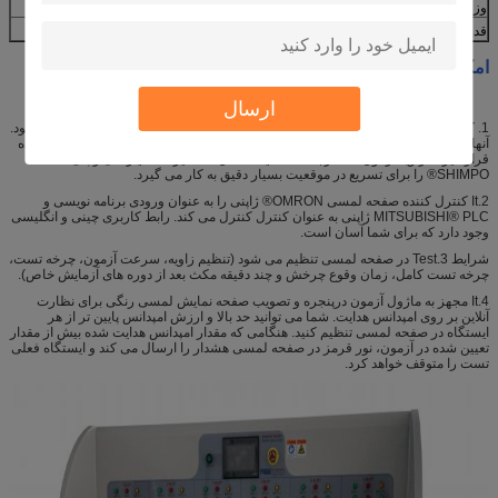
وزن ماشین
450 کیلوگرم
قدرت
AC220V 50Hz 10A
امکانات:
ارسال
1. کاملا شش اسلات دارند، که هر کدام از آنها درایو موتور پاناسونیک AC AC ارائه می شود.
آنها با دقت بالا، با سر و صدای کم قرار دارند و می توانند برای مدت طولانی مورد استفاده
قرار گیرند. زاویه آزمون ± 1 درجه است. ایستگاه Eacg گیرنده سیاره ای ژاپنی
SHIMPO® را برای تسریع در موقعیت بسیار دقیق به کار می گیرد.
2.It کنترل کننده صفحه لمسی OMRON® ژاپنی را به عنوان ورودی برنامه نویسی و
MITSUBISHI® PLC ژاپنی به عنوان کنترل کنترل می کند. رابط کاربری چینی و انگلیسی
وجود دارد که برای شما آسان است.
شرایط 3.Test در صفحه لمسی تنظیم می شود (تنظیم زاویه، سرعت آزمون، چرخه تست،
چرخه تست کامل، زمان وقوع چرخش و چند دقیقه مکث بعد از دوره های آزمایش خاص).
4.It مجهز به ماژول آزمون درپنجره و تصویب صفحه نمایش لمسی رنگی برای نظارت
آنلاین بر روی امپدانس هدایت. شما می توانید حد بالا و ارزش امپدانس پایین تر از هر
ایستگاه در صفحه لمسی تنظیم کنید. هنگامی که مقدار امپدانس هدایت شده بیش از مقدار
تعیین شده در آزمون، نور قرمز در صفحه لمسی هشدار را ارسال می کند و ایستگاه فعلی
تست را متوقف خواهد کرد.