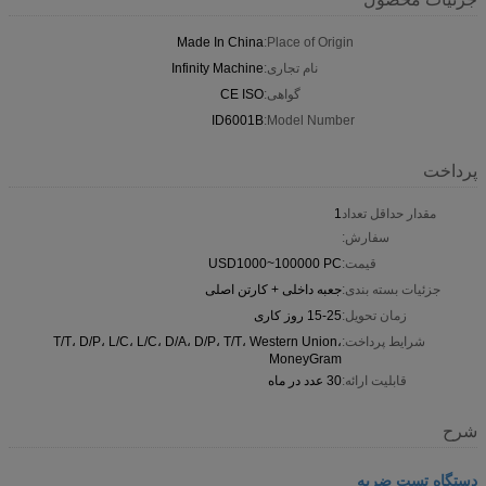
Made In China
Place of Origin:
نام تجاری:
Infinity Machine
گواهی:
CE ISO
ID6001B
Model Number:
پرداخت
مقدار حداقل تعداد
1
سفارش:
قیمت:
USD1000~100000 PC
جزئیات بسته بندی:
جعبه داخلی + کارتن اصلی
زمان تحویل:
15-25 روز کاری
شرایط پرداخت:
T/T، D/P، L/C، L/C، D/A، D/P، T/T، Western Union،
MoneyGram
قابلیت ارائه:
30 عدد در ماه
شرح
دستگاه تست ضربه