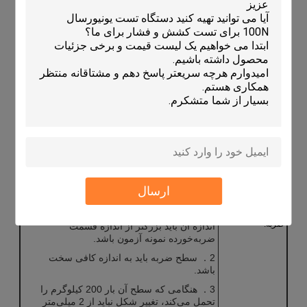
حداکثر اندازه
1600x1600x1600 (طول × عرض × ارتفاع)
قطعه آزمون مجاز:
زاویه بین سطح
90±1°
ضربه و صفحه
مسیر:
حداکثر طول
4000 میلی‌متر (یا توافق شده)
لغزش قطعه
آزمون:
محدوده سرعت
1.305 ～ 3.７８ متر بر ثانیه
ضربه:
سرعت ضربه
≤±5%
تلرانس:
اندازه صفحه
عرض 1600× ارتفاع 1600 میلی‌متر
ارسال
ضربه:
توضیحات صفحه
1． سطح بافل ضربه باید صاف باشد و
ضربه:
اندازه آن باید بزرگتر از اندازه قسمت
ضربه‌خورده نمونه آزمون باشد.
2． سطح ضربه باید به اندازه کافی سخت
باشد.
3． هنگامی که سطح آن بار 200 کیلوگرم را
تحمل می‌کند، تغییر شکل نباید از 2 میلی‌متر