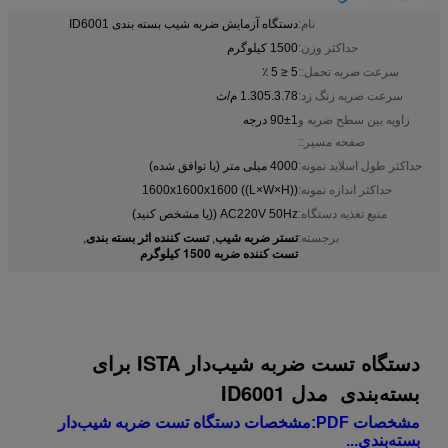
نام:
دستگاه آزمایش ضربه شیب بسته بندی ID6001
حداکثر وزن:
1500 کیلوگرم
سرعت ضربه تحمل::
5 ≤ 5 ٪
سرعت ضربه زنگ زد:
1.305.3.78 م/ث
زاویه بین سطح ضربه و
90±1 درجه
صفحه مسیر::
حداکثر طول اسلاید نمونه:
4000 میلی متر (یا توافق شده)
حداکثر اندازه نمونه:
1600x1600x1600 ((L×W×H))
منبع تغذیه دستگاه:
AC220V 50Hz ((یا مشخص کنید)
تستر ضربه شیب
تست کننده اثر بسته بندی
برجسته:
,
,
تست کننده ضربه 1500 کیلوگرم
دستگاه تست ضربه شیب‌دار ISTA برای
بسته‌بندی مدل ID6001
مشخصات PDF:
مشخصات دستگاه تست ضربه شیب‌دار
بسته‌بندی...