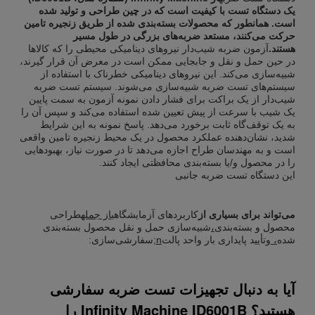
یک دستگاه تست با کیفیت است که در چین طراحی و تولید شده
است. همانطور که محصولات بسته‌بندی شده از طریق زنجیره تامین
حرکت می‌کنند، مستعد ضربه‌های بزرگی در طول مسیر
هستند.
آزمون ضربه شیب‌دار نیروهای دینامیکی محیطی را که کالاها
در حین حمل و نقل و جابجایی ممکن است در معرض آن قرار گیرند،
شبیه‌سازی می‌کند. این نیروهای دینامیکی خطرناک با استفاده از
سیستم‌های تست ضربه شبیه‌سازی می‌شوند. سیستم تست ضربه
شیب‌دار از یک براکت برای فشار دادن نمونه آزمون به سمت پایین
یک شیب با سرعت از پیش تعیین شده استفاده می‌کند و سپس آن را
به یک توقف‌گاه ثابت برخورد می‌دهد. پاسخ نمونه به این شرایط
شدید، نشان‌دهنده عملکرد محصول در یک محیط زنجیره تامین واقعی
است و به مهندسان طراح اجازه می‌دهد تا در صورت نیاز، بهبودهایی
را در محصول و/یا بسته‌بندی محافظتی ایجاد کنند.
این دستگاه تست ضربه جانبی
می‌تواند برای بسیاری از
کاربردهای آزمایشگاهی
از جمله
طراحی
محصول و بسته‌بندی
،
شبیه‌سازی حمل و نقل محصول بسته‌بندی
شده
، و
تأیید پایداری بار واحد پالت
n;
سفارشی‌سازی:
آیا به دنبال تجهیزات تست ضربه سفارشی
هستید؟ Infinity Machine ID6001B را