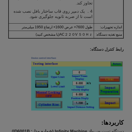
تجاوز کند.
4． یک دمپر روی قاب ساختار بافل نصب شده
است تا از ضربه ثانویه جلوگیری شود.
اندازه تجهیزات:
طول 7600× عرض 1600× ارتفاع 1950 میلی‌متر
منبع تغذیه دستگاه:
AC２２０V ５０Ｈｚ(یا مشخص کنید)
رابط کنترل دستگاه:
کاربردها:
دستگاه تست ضربه
از Infinity Machine (شماره مدل: ID6001B)